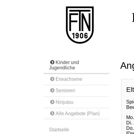
Kinder und
Ang
Jugendliche
Erwachsene
El
Senioren
Spi
Ninjutsu
Bew
Alle Angebote (Plan)
Mo.
Di.
Do.
Startseite
[Dr