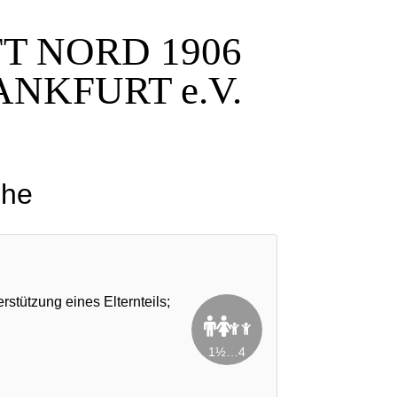
FT
NORD 1906
ANKFURT e.V.
che
stützung eines Elternteils;
1½…4