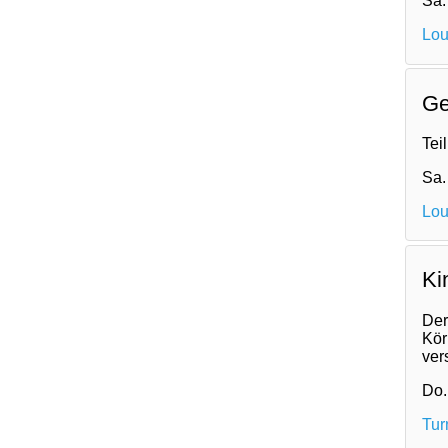
Sa.
Lou
Ge
Tei
Sa.
Lou
Ki
Der
Kör
ver
Do.
Tur