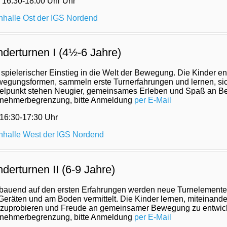
 16:30-18:00 Uhr
Uhr
nhalle Ost der IGS Nordend
nderturnen I (4½-6 Jahre)
 spielerischer Einstieg in die Welt der Bewegung. Die Kinder 
egungsformen, sammeln erste Turnerfahrungen und lernen, sic
telpunkt stehen Neugier, gemeinsames Erleben und Spaß an 
lnehmerbegrenzung, bitte Anmeldung
per E-Mail
 16:30-17:30
Uhr
nhalle West der IGS Nordend
nderturnen II (6-9 Jahre)
bauend auf den ersten Erfahrungen werden neue Turnelemente 
Geräten und am Boden vermittelt. Die Kinder lernen, miteinand
zuprobieren und Freude an gemeinsamer Bewegung zu entwic
lnehmerbegrenzung, bitte Anmeldung
per E-Mail