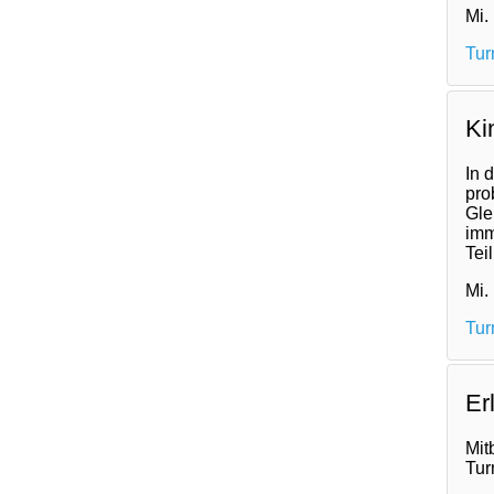
Mi.
Tur
Ki
In 
pro
Gle
imm
Tei
Mi.
Tur
Er
Mit
Tur