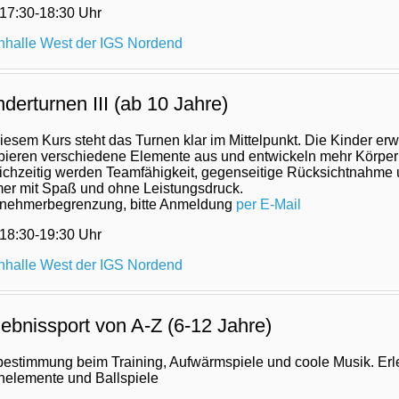
 17:30-18:30
Uhr
nhalle West der IGS Nordend
nderturnen III (ab 10 Jahre)
diesem Kurs steht das Turnen klar im Mittelpunkt. Die Kinder erw
bieren verschiedene Elemente aus und entwickeln mehr Körperko
ichzeitig werden Teamfähigkeit, gegenseitige Rücksichtnahme u
er mit Spaß und ohne Leistungsdruck.
lnehmerbegrenzung, bitte Anmeldung
per E-Mail
 18:30-19:30
Uhr
nhalle West der IGS Nordend
lebnissport von A-Z (6-12 Jahre)
bestimmung beim Training, Aufwärmspiele und coole Musik. Er
nelemente und Ballspiele