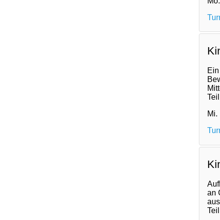
Mo.
Tur
Ki
Ein
Bew
Mit
Tei
Mi.
Tur
Ki
Auf
an 
aus
Tei