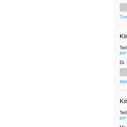
Tur
Ki
Tei
per
Di.
Meh
Ki
Tei
per