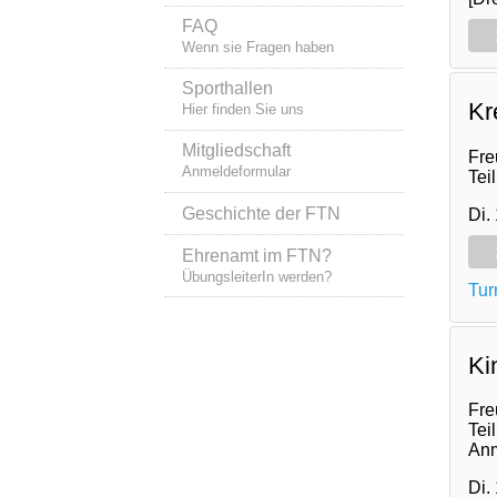
FAQ
Wenn sie Fragen haben
Sporthallen
Kr
Hier finden Sie uns
Mitgliedschaft
Fre
Anmeldeformular
Tei
Geschichte der FTN
Di.
Ehrenamt im FTN?
ÜbungsleiterIn werden?
Tur
Ki
Fre
Tei
An
Di.